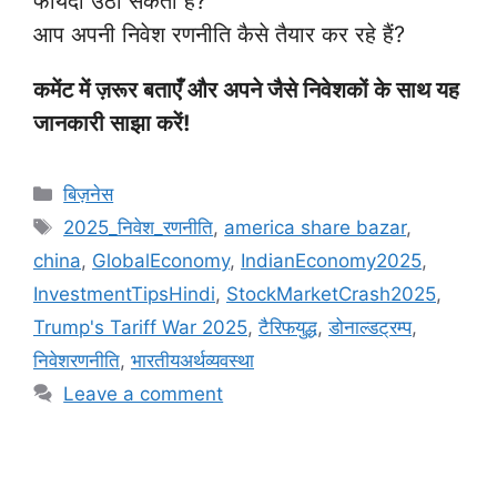
फायदा उठा सकता है?
आप अपनी निवेश रणनीति कैसे तैयार कर रहे हैं?
कमेंट में ज़रूर बताएँ और अपने जैसे निवेशकों के साथ यह
जानकारी साझा करें!
Categories
बिज़नेस
Tags
2025_निवेश_रणनीति
,
america share bazar
,
china
,
GlobalEconomy
,
IndianEconomy2025
,
InvestmentTipsHindi
,
StockMarketCrash2025
,
Trump's Tariff War 2025
,
टैरिफयुद्ध
,
डोनाल्डट्रम्प
,
निवेशरणनीति
,
भारतीयअर्थव्यवस्था
Leave a comment