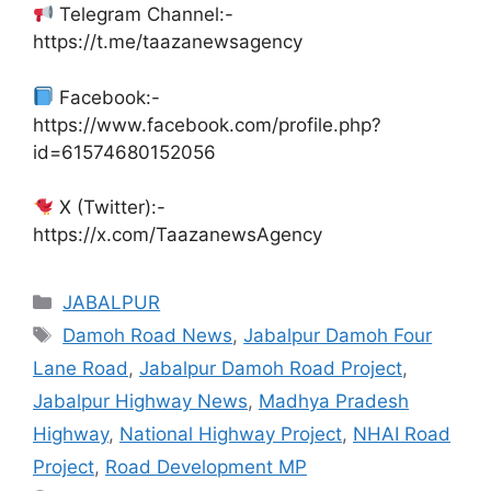
Telegram Channel:-
https://t.me/taazanewsagency
Facebook:-
https://www.facebook.com/profile.php?
id=61574680152056
X (Twitter):-
https://x.com/TaazanewsAgency
Categories
JABALPUR
Tags
Damoh Road News
,
Jabalpur Damoh Four
Lane Road
,
Jabalpur Damoh Road Project
,
Jabalpur Highway News
,
Madhya Pradesh
Highway
,
National Highway Project
,
NHAI Road
Project
,
Road Development MP